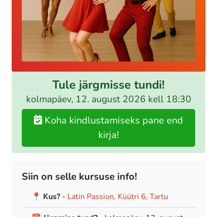
Tule järgmisse tundi!
kolmapäev, 12. august 2026 kell 18:30
Koha kindlustamiseks pane end
kirja!
Siin on selle kursuse info!
📍 Kus?
-
Latin Passion, Küütri 6, Tartu