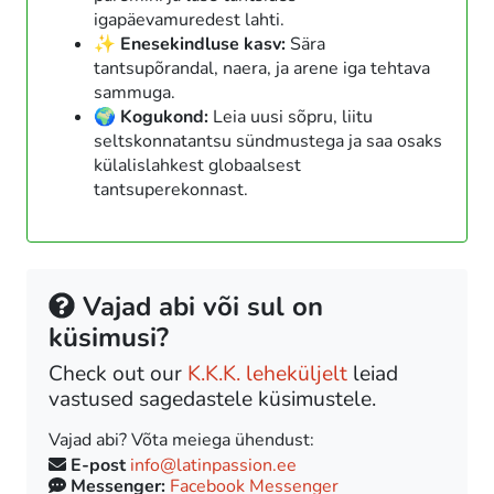
igapäevamuredest lahti.
✨ Enesekindluse kasv:
Sära
tantsupõrandal, naera, ja arene iga tehtava
sammuga.
🌍 Kogukond:
Leia uusi sõpru, liitu
seltskonnatantsu sündmustega ja saa osaks
külalislahkest globaalsest
tantsuperekonnast.
Vajad abi või sul on
küsimusi?
Check out our
K.K.K. leheküljelt
leiad
vastused sagedastele küsimustele.
Vajad abi? Võta meiega ühendust:
E-post
info@latinpassion.ee
Messenger:
Facebook Messenger