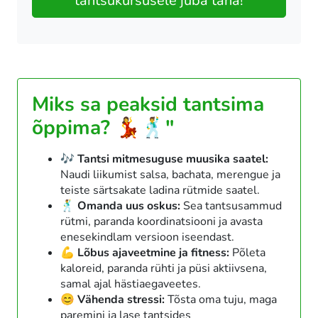
tantsukursusele juba täna!
Miks sa peaksid tantsima
õppima? 💃🕺"
🎶 Tantsi mitmesuguse muusika saatel:
Naudi liikumist salsa, bachata, merengue ja
teiste särtsakate ladina rütmide saatel.
🕺 Omanda uus oskus:
Sea tantsusammud
rütmi, paranda koordinatsiooni ja avasta
enesekindlam versioon iseendast.
💪 Lõbus ajaveetmine ja fitness:
Põleta
kaloreid, paranda rühti ja püsi aktiivsena,
samal ajal hästiaegaveetes.
😊 Vähenda stressi:
Tõsta oma tuju, maga
paremini ja lase tantsides