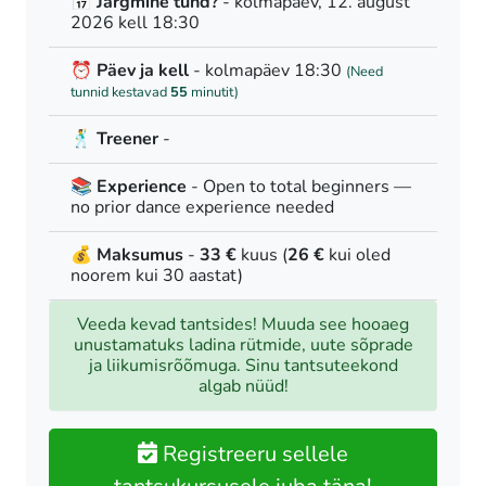
📅 Järgmine tund?
- kolmapäev, 12. august
2026 kell 18:30
⏰ Päev ja kell
- kolmapäev 18:30
(Need
tunnid kestavad
55
minutit)
🕺 Treener
-
📚 Experience
- Open to total beginners —
no prior dance experience needed
💰 Maksumus
-
33 €
kuus (
26 €
kui oled
noorem kui 30 aastat)
Veeda kevad tantsides! Muuda see hooaeg
unustamatuks ladina rütmide, uute sõprade
ja liikumisrõõmuga. Sinu tantsuteekond
algab nüüd!
Registreeru sellele