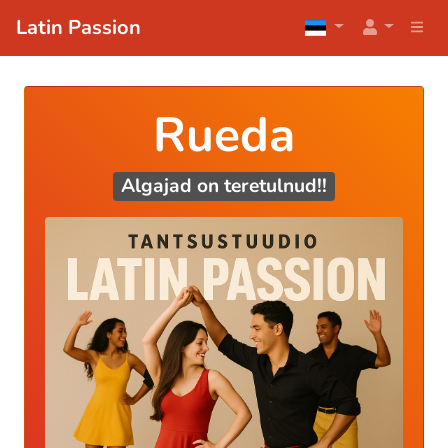
Latin Passion
Rueda
Algajad on teretulnud!!