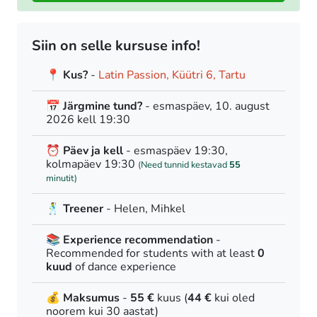
Siin on selle kursuse info!
📍 Kus?
-
Latin Passion, Küütri 6, Tartu
📅 Järgmine tund?
- esmaspäev, 10. august
2026 kell 19:30
⏰ Päev ja kell
- esmaspäev 19:30,
kolmapäev 19:30
(Need tunnid kestavad
55
minutit)
🕺 Treener
- Helen, Mihkel
📚 Experience recommendation
-
Recommended for students with at least
0
kuud
of dance experience
💰 Maksumus
-
55 €
kuus (
44 €
kui oled
noorem kui 30 aastat)