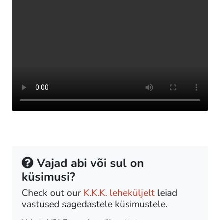
Vajad abi või sul on
küsimusi?
Check out our
K.K.K. leheküljelt
leiad
vastused sagedastele küsimustele.