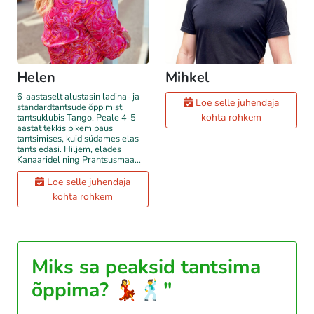
Helen
Mihkel
6-aastaselt alustasin ladina- ja
Loe selle juhendaja
standardtantsude õppimist
kohta rohkem
tantsuklubis Tango. Peale 4-5
aastat tekkis pikem paus
tantsimises, kuid südames elas
tants edasi. Hiljem, elades
Kanaaridel ning Prantsusmaa...
Loe selle juhendaja
kohta rohkem
Miks sa peaksid tantsima
õppima? 💃🕺"