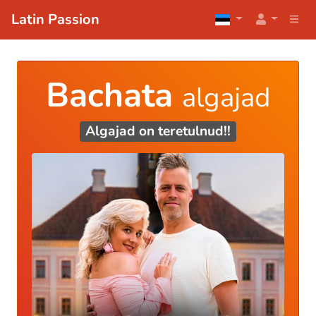
Latin Passion
Bachata
algajad
Algajad on teretulnud!!