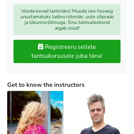
Veeda kevad tantsides! Muuda see hooaeg
unustamatuks ladina rütmide, uute sõprade
ja liikumisrõõmuga. Sinu tantsuteekond
algab nüüd!
Registreeru sellele
tantsukursusele juba täna!
Get to know the instructors