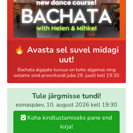
🔥 Avasta sel suvel midagi
uut!
Bachata algajate kursus on kohe algamas ning
ootame sind proovitundi juba 29. juulil kell 19:30
Tule järgmisse tundi!
esmaspäev, 10. august 2026 kell 19:30
Koha kindlustamiseks pane end
kirja!