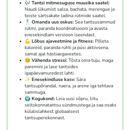
🎶 Tantsi mitmesuguse muusika saatel:
Naudi liikumist salsa, bachata, merengue ja
teiste särtsakate ladina rütmide saatel.
🕺 Omanda uus oskus:
Sea tantsusammud
rütmi, paranda koordinatsiooni ja avasta
enesekindlam versioon iseendast.
💪 Lõbus ajaveetmine ja fitness:
Põleta
kaloreid, paranda rühti ja püsi aktiivsena,
samal ajal hästiaegaveetes.
😊 Vähenda stressi:
Tõsta oma tuju, maga
paremini ja lase tantsides
igapäevamuredest lahti.
✨ Enesekindluse kasv:
Sära
tantsupõrandal, naera, ja arene iga tehtava
sammuga.
🌍 Kogukond:
Leia uusi sõpru, liitu
seltskonnatantsu sündmustega ja saa osaks
külalislahkest globaalsest
tantsuperekonnast.