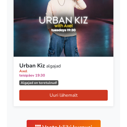
Urban Kiz
algajad
Axel
teisipäev 19:30
Algajad on teretulnud!
Uuri lähemalt