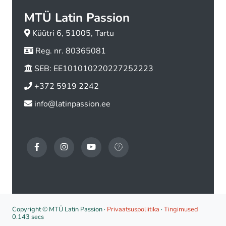
MTÜ Latin Passion
Küütri 6, 51005, Tartu
Reg. nr. 80365081
SEB: EE101010220227252223
+372 5919 2242
info@latinpassion.ee
Copyright © MTÜ Latin Passion ·
Privaatsuspoliitika
·
Tingimused
0.143 secs