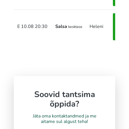
kirja
Pane
E 10.08 20:30
Salsa
Heleni
kesktase
end
kirja
Soovid tantsima
õppida?
Jäta oma kontaktandmed ja me
aitame sul algust teha!