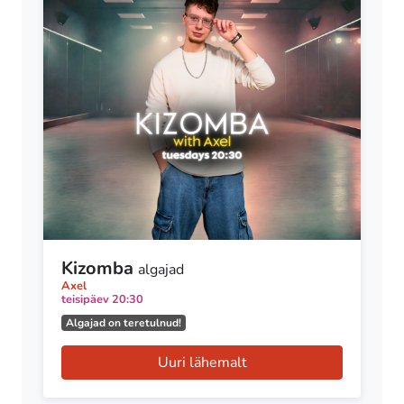
Kizomba
algajad
Axel
teisipäev 20:30
Algajad on teretulnud!
Uuri lähemalt