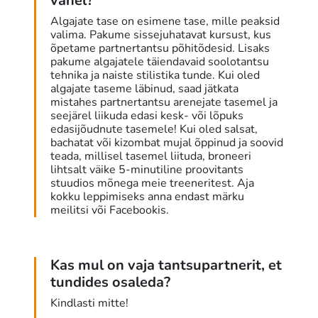
vahel?
Algajate tase on esimene tase, mille peaksid
valima. Pakume sissejuhatavat kursust, kus
õpetame partnertantsu põhitõdesid. Lisaks
pakume algajatele täiendavaid soolotantsu
tehnika ja naiste stilistika tunde. Kui oled
algajate taseme läbinud, saad jätkata
mistahes partnertantsu arenejate tasemel ja
seejärel liikuda edasi kesk- või lõpuks
edasijõudnute tasemele! Kui oled salsat,
bachatat või kizombat mujal õppinud ja soovid
teada, millisel tasemel liituda, broneeri
lihtsalt väike 5-minutiline proovitants
stuudios mõnega meie treeneritest. Aja
kokku leppimiseks anna endast märku
meilitsi või Facebookis.
Kas mul on vaja tantsupartnerit, et
tundides osaleda?
Kindlasti mitte!