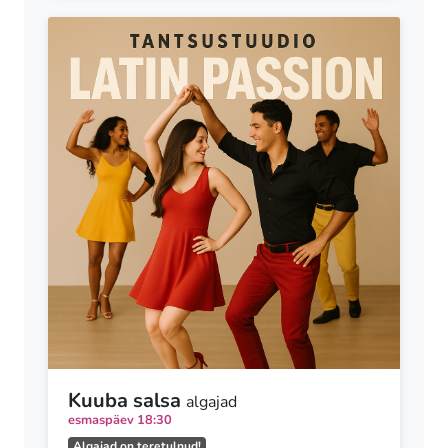
Kuuba salsa
algajad
esmaspäev 18:30
Algajad on teretulnud!