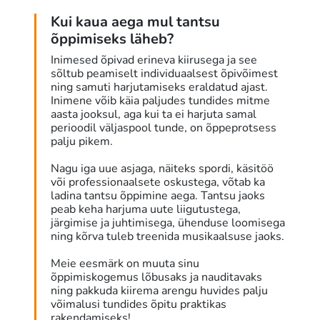
Kui kaua aega mul tantsu
õppimiseks läheb?
Inimesed õpivad erineva kiirusega ja see
sõltub peamiselt individuaalsest õpivõimest
ning samuti harjutamiseks eraldatud ajast.
Inimene võib käia paljudes tundides mitme
aasta jooksul, aga kui ta ei harjuta samal
perioodil väljaspool tunde, on õppeprotsess
palju pikem.
Nagu iga uue asjaga, näiteks spordi, käsitöö
või professionaalsete oskustega, võtab ka
ladina tantsu õppimine aega. Tantsu jaoks
peab keha harjuma uute liigutustega,
järgimise ja juhtimisega, ühenduse loomisega
ning kõrva tuleb treenida musikaalsuse jaoks.
Meie eesmärk on muuta sinu
õppimiskogemus lõbusaks ja nauditavaks
ning pakkuda kiirema arengu huvides palju
võimalusi tundides õpitu praktikas
rakendamiseks!