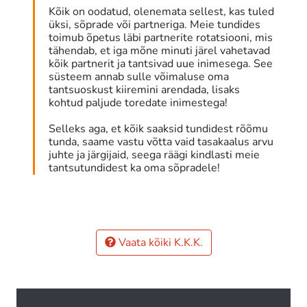
Kõik on oodatud, olenemata sellest, kas tuled
üksi, sõprade või partneriga. Meie tundides
toimub õpetus läbi partnerite rotatsiooni, mis
tähendab, et iga mõne minuti järel vahetavad
kõik partnerit ​​ja tantsivad uue inimesega. See
süsteem annab sulle võimaluse oma
tantsuoskust kiiremini arendada, lisaks
kohtud paljude toredate inimestega!
Selleks aga, et kõik saaksid tundidest rõõmu
tunda, saame vastu võtta vaid tasakaalus arvu
juhte ja järgijaid, seega räägi kindlasti meie
tantsutundidest ka oma sõpradele!
Vaata kõiki K.K.K.