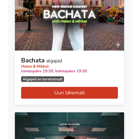
Bachata
algajad
Helen & Mihkel
esmaspäev 19:30, kolmapäev 19:30
Algajad on teretulnud!
Uuri lähemalt