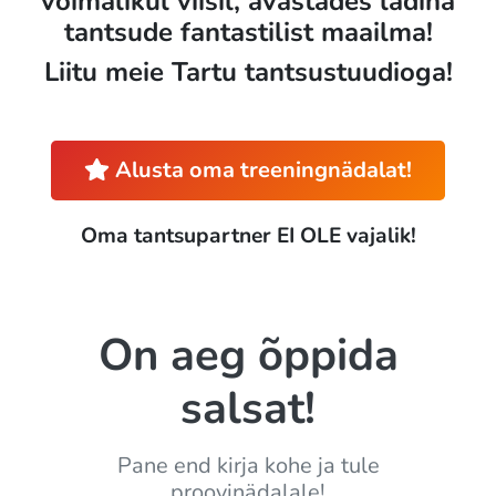
võimalikul viisil, avastades ladina
tantsude fantastilist maailma!
Liitu meie Tartu tantsustuudioga!
Alusta oma treeningnädalat!
Oma tantsupartner EI OLE vajalik!
On aeg õppida
salsat!
Pane end kirja kohe ja tule
proovinädalale!