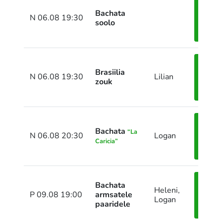
Bachata
Pane
N 06.08 19:30
soolo
end
kirja
Brasiilia
Pane
N 06.08 19:30
Lilian
zouk
end
kirja
Bachata
Pane
“La
N 06.08 20:30
Logan
Caricia”
end
kirja
Bachata
Heleni,
Pane
P 09.08 19:00
armsatele
Logan
end
paaridele
kirja