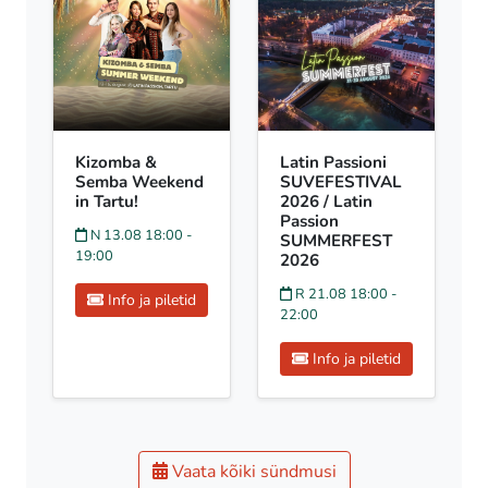
Kizomba &
Latin Passioni
Semba Weekend
SUVEFESTIVAL
in Tartu!
2026 / Latin
Passion
N 13.08 18:00 -
SUMMERFEST
19:00
2026
R 21.08 18:00 -
Info ja piletid
22:00
Info ja piletid
Vaata kõiki sündmusi