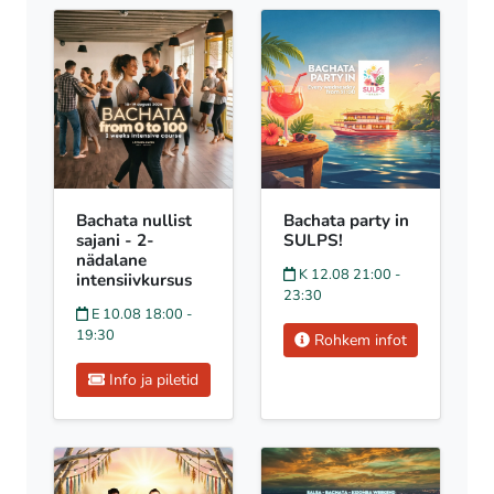
Bachata nullist
Bachata party in
sajani - 2-
SULPS!
nädalane
K 12.08 21:00 -
intensiivkursus
23:30
E 10.08 18:00 -
19:30
Rohkem infot
Info ja piletid