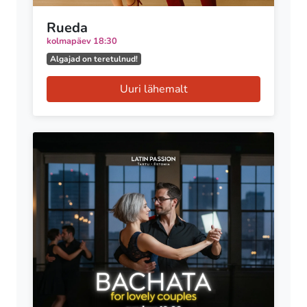
Rueda
kolmapäev 18:30
Algajad on teretulnud!
Uuri lähemalt