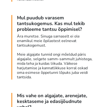
Mul puudub varasem
tantsukogemus. Kas mul tekib
probleeme tantsu õppimisel?
Ära muretse. Sinuga sarnaselt ei ole
enamikul meie õpilastest eelnevat
tantsukogemust.
Meie algajate tunnid ongi mõeldud päris
algajaile, selgete samm-sammult juhistega,
mida teha ja kuidas liikuda. Väikese
harjutamise ja kannatlikkuse korral oskad
oma esimese õppetunni lõpuks juba veidi
tantsida.
Mis vahe on algajate, arenejate,
kesktaseme ja edasijõudnute