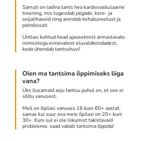
Samuti on ladina tants hea kardiovaskulaarne
treening, mis tugevdab jalgade, kere- ja
seljalihaseid ning arendab kehatunnetust ja
painduvust.
Ühtlasi kohtud head ajaveetmist armastavate
inimestega erinevatest eluvaldkondadest,
keda ühendab tantsuhuvi!
Olen ma tantsima õppimiseks liiga
vana?
Üks ilusamaid asju tantsu puhul on, et see ei
sõltu vanusest.
Meil on õpilasi vanuses 16 kuni 60+ aastat,
samas kui suur osa meie õpilasi on 20+ kuni
30+. Kuni sul ei ole liikumist takistavaid
probleeme, saad vabalt tantsima õppida!