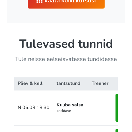
Vaata kõiki kursusi
Tulevased tunnid
Tule neisse eelseisvatesse tundidesse
Päev & kell
tantsutund
Treener
Kuuba salsa
Pane
N 06.08 18:30
kesktase
end
kirja