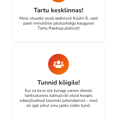
Tartu kesklinnas!
Meie stuudio asub aadressil Küütri 6, vaid
paari minutilise jalutuskäigu kaugusel
Tartu Raekoja platsist!
Tunnid kõigile!
Kui sa ka ei ole kunagi varem üheski
tantsutunnis käinud või otsid hoopis
edasijõudnud tasemel juhendamist - meil
on igal juhul sinu jaoks sobiv tund.