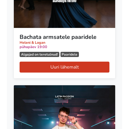
Bachata armsatele paaridele
Heleni & Logan
pühapäev 19:00
Algajad on teretulnud!
Paaridele
Uuri lähemalt