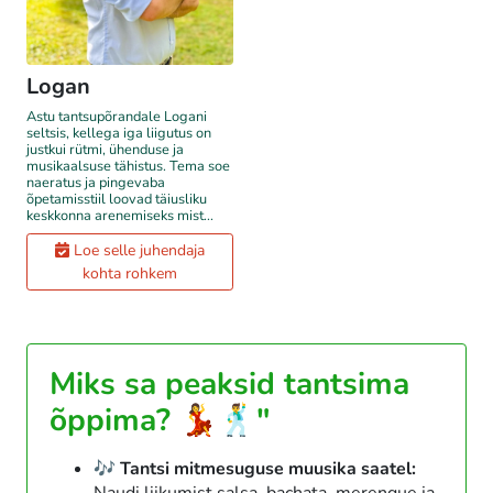
Logan
Astu tantsupõrandale Logani
seltsis, kellega iga liigutus on
justkui rütmi, ühenduse ja
musikaalsuse tähistus. Tema soe
naeratus ja pingevaba
õpetamisstiil loovad täiusliku
keskkonna arenemiseks mist...
Loe selle juhendaja
kohta rohkem
Miks sa peaksid tantsima
õppima? 💃🕺"
🎶 Tantsi mitmesuguse muusika saatel: