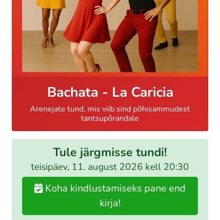
Bachata - La Caricia
Arenejate tund, mis viib sind põhisammudest
tantsupõrandale
Tule järgmisse tundi!
teisipäev, 11. august 2026 kell 20:30
Koha kindlustamiseks pane end
kirja!