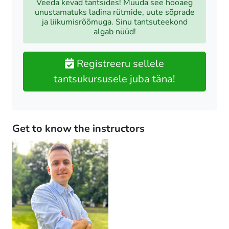
Veeda kevad tantsides! Muuda see hooaeg
unustamatuks ladina rütmide, uute sõprade
ja liikumisrõõmuga. Sinu tantsuteekond
algab nüüd!
Registreeru sellele
tantsukursusele juba täna!
Get to know the instructors