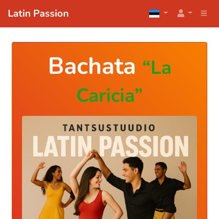
Latin Passion
Bachata
“La
Caricia”