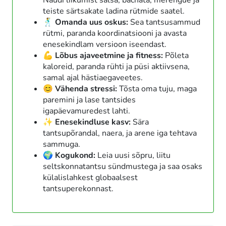
Naudi liikumist salsa, bachata, merengue ja
teiste särtsakate ladina rütmide saatel.
🕺 Omanda uus oskus:
Sea tantsusammud
rütmi, paranda koordinatsiooni ja avasta
enesekindlam versioon iseendast.
💪 Lõbus ajaveetmine ja fitness:
Põleta
kaloreid, paranda rühti ja püsi aktiivsena,
samal ajal hästiaegaveetes.
😊 Vähenda stressi:
Tõsta oma tuju, maga
paremini ja lase tantsides
igapäevamuredest lahti.
✨ Enesekindluse kasv:
Sära
tantsupõrandal, naera, ja arene iga tehtava
sammuga.
🌍 Kogukond:
Leia uusi sõpru, liitu
seltskonnatantsu sündmustega ja saa osaks
külalislahkest globaalsest
tantsuperekonnast.