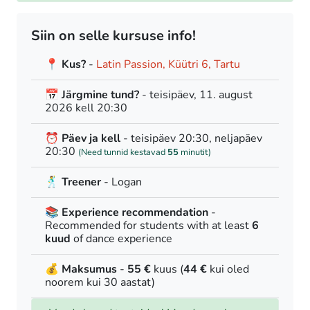
Siin on selle kursuse info!
📍 Kus?
-
Latin Passion, Küütri 6, Tartu
📅 Järgmine tund?
- teisipäev, 11. august
2026 kell 20:30
⏰ Päev ja kell
- teisipäev 20:30, neljapäev
20:30
(Need tunnid kestavad
55
minutit)
🕺 Treener
- Logan
📚 Experience recommendation
-
Recommended for students with at least
6
kuud
of dance experience
💰 Maksumus
-
55 €
kuus (
44 €
kui oled
noorem kui 30 aastat)