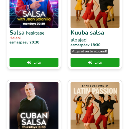
Salsa
Kuuba salsa
kesktase
Heleni
algajad
esmaspäev 20:30
esmaspäev 18:30
Algajad on teretulnud!
Liitu
Liitu