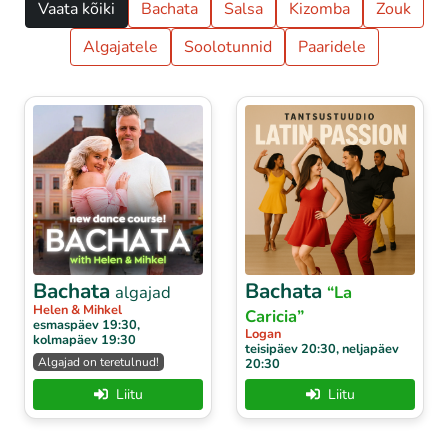
Vaata kõiki
Bachata
Salsa
Kizomba
Zouk
Algajatele
Soolotunnid
Paaridele
Bachata
Bachata
algajad
“La
Helen & Mihkel
Caricia”
esmaspäev 19:30,
Logan
kolmapäev 19:30
teisipäev 20:30, neljapäev
Algajad on teretulnud!
20:30
Liitu
Liitu