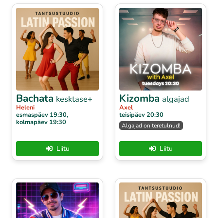
Bachata
Kizomba
kesktase+
algajad
Heleni
Axel
esmaspäev 19:30,
teisipäev 20:30
kolmapäev 19:30
Algajad on teretulnud!
Liitu
Liitu