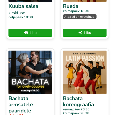
Kuuba salsa
Rueda
kolmapäev 18:30
kesktase
Algajad on teretulnud!
neljapäev 18:30
Liitu
Liitu
Bachata
Bachata
armsatele
koreograafia
paaridele
esmaspäev 20:30,
kolmapäev 20:30