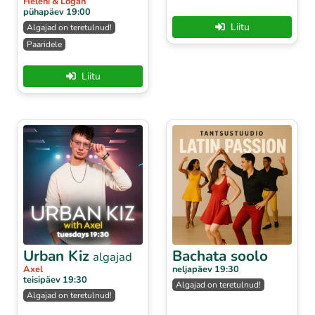
Heleni & Logan
pühapäev 19:00
Liitu
Algajad on teretulnud!
Paaridele
Liitu
Urban Kiz
Bachata soolo
algajad
Axel
neljapäev 19:30
teisipäev 19:30
Algajad on teretulnud!
Algajad on teretulnud!