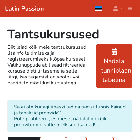
Latin Passion
Tantsukursused
Siit leiad kõik meie tantsukursused.
lisainfo leidmiseks ja
registreerumiseks klõpsa kursusel.
Nädala
Valikunuppude abil saad filtreerida
tunniplaan
kursuseid stiili, taseme ja selle
järgi, kas tegemist on soolo- või
tabelina
paaridele mõeldud kursustega.
Sa ei ole kunagi üheski ladina tantsutunnis käinud
ja tahaksid proovida?
Pole probleemi, esimesel nädalal on kõik
proovitunnid sulle 50% soodsamad!