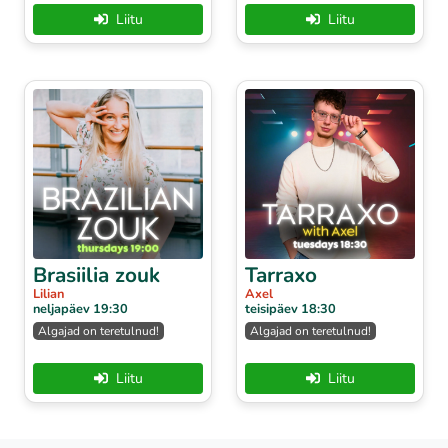
Liitu
Liitu
Brasiilia zouk
Tarraxo
Lilian
Axel
neljapäev 19:30
teisipäev 18:30
Algajad on teretulnud!
Algajad on teretulnud!
Liitu
Liitu