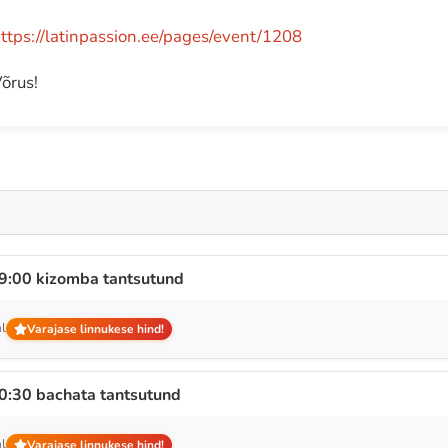
ttps://latinpassion.ee/pages/event/1208
õrus!
:00 kizomba tantsutund
l
Varajase linnukese hind!
:30 bachata tantsutund
l
Varajase linnukese hind!