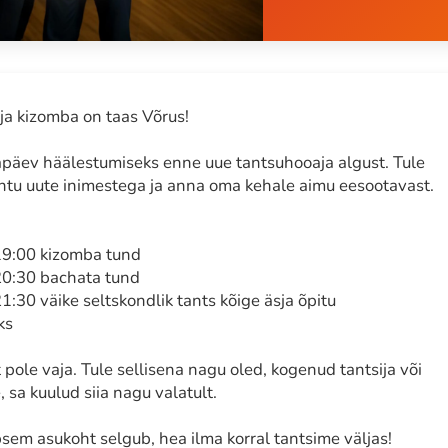
ja kizomba on taas Võrus!
päev häälestumiseks enne uue tantsuhooaja algust. Tule
kohtu uute inimestega ja anna oma kehale aimu eesootavast.
19:00 kizomba tund
20:30 bachata tund
1:30 väike seltskondlik tants kõige äsja õpitu
ks
pole vaja. Tule sellisena nagu oled, kogenud tantsija või
sa kuulud siia nagu valatult.
sem asukoht selgub, hea ilma korral tantsime väljas!