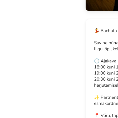
💃 Bachata 
Suvine püha
liigu, õpi, 
🕒 Ajakava:
18:00 kuni 
19:00 kuni 
20:30 kuni 2
harjutamise
✨ Partnerit 
esmakordne, 
📍 Võru, täp