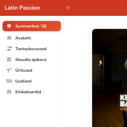
Latin Passion
Summerfest '26
Avaleht
Tantsukursused
Stuudio ajakava
Üritused
Uudised
Kinkekaardid