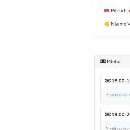
🎟️ Piletid:
h
👋 Näeme V
Piletid
18:00-19
Piletid saadava
19:00-20
Piletid saadava