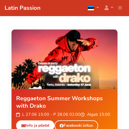
Latin Passion
Reggaeton Summer Workshops
with Drako
L 27.06 15:00 - P 28.06 02:00
Algab 15:00
Info ja piletid
Facebooki üritus