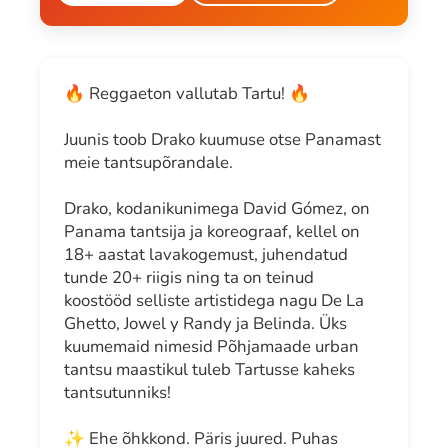
🔥 Reggaeton vallutab Tartu! 🔥
Juunis toob Drako kuumuse otse Panamast
meie tantsupõrandale.
Drako, kodanikunimega David Gómez, on
Panama tantsija ja koreograaf, kellel on
18+ aastat lavakogemust, juhendatud
tunde 20+ riigis ning ta on teinud
koostööd selliste artistidega nagu De La
Ghetto, Jowel y Randy ja Belinda. Üks
kuumemaid nimesid Põhjamaade urban
tantsu maastikul tuleb Tartusse kaheks
tantsutunniks!
✨ Ehe õhkkond. Päris juured. Puhas