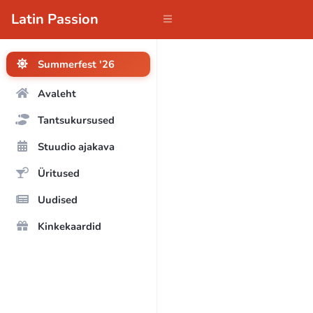
Latin Passion
Summerfest '26
Avaleht
Tantsukursused
Stuudio ajakava
Üritused
Uudised
Kinkekaardid