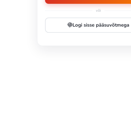
või
Logi sisse pääsuvõtmega