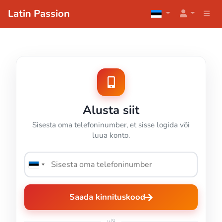
Latin Passion
Alusta siit
Sisesta oma telefoninumber, et sisse logida või
luua konto.
Saada kinnituskood
või